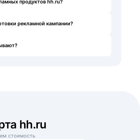
ламных продуктов hh.ru?
готовки рекламной кампании?
ывают?
рта hh.ru
аем стоимость