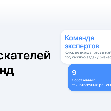
б
Команда
экспертов
скателей
Которые всегда готовы на
под каждую задачу бизне
нд
9
Собственных
технологичных решен