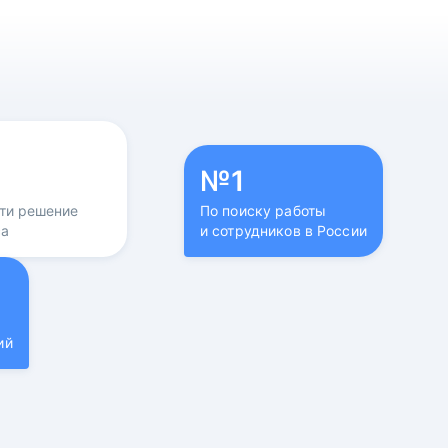
№1
йти решение
По поиску работы
са
и сотрудников в России
ий