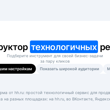
руктор
технологичных
ре
Подберите инструмент для своей
бизнес-задачи
за пару кликов
шим настройкам
Показать широкой аудитории
М
я
 рекрутер
рма от hh.ru: простой технологичный сервис для прод
 для вакансий на главной странице hh.ru. Увеличивает
под ключ. Решите, сколько кандидатов и когда вам нуж
а на разных площадках: на hh.ru, во ВКонтакте, Яндек
ологи, рекрутеры и проектные менеджеры hh.ru с цел
тов