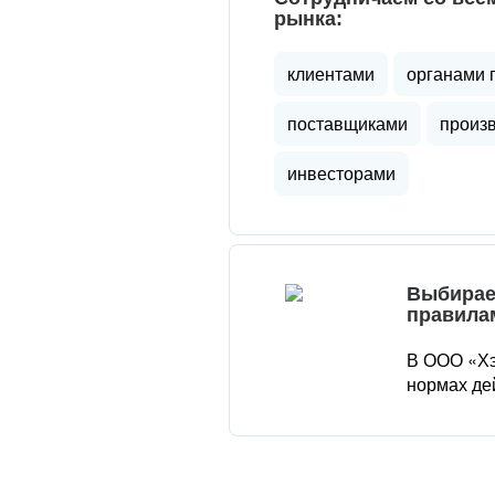
рынка:
клиентами
органами 
поставщиками
произ
инвесторами
Выбирае
правила
В ООО «Хэ
нормах де