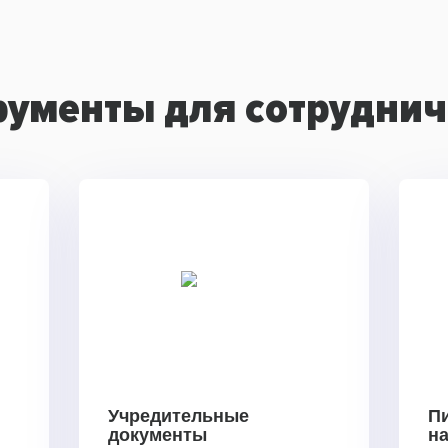
рументы для сотруднич
Учредительные
П
документы
н