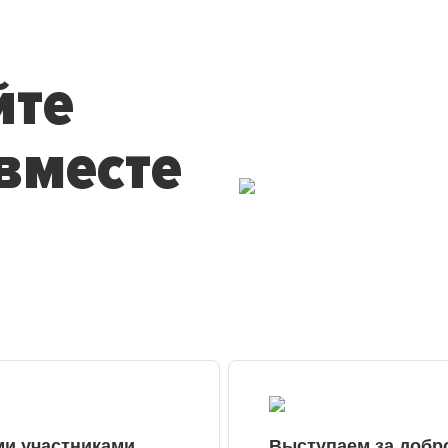
йте
вместе
ми участниками
Выступаем за добр