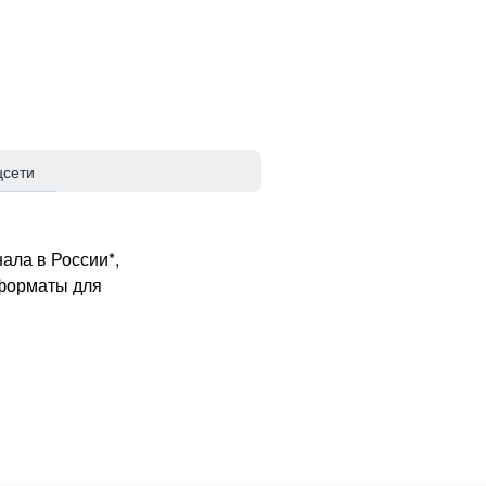
цсети
ала в России*,
 форматы для