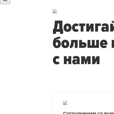
Достига
больше 
с нами
Сотрудничаем со все