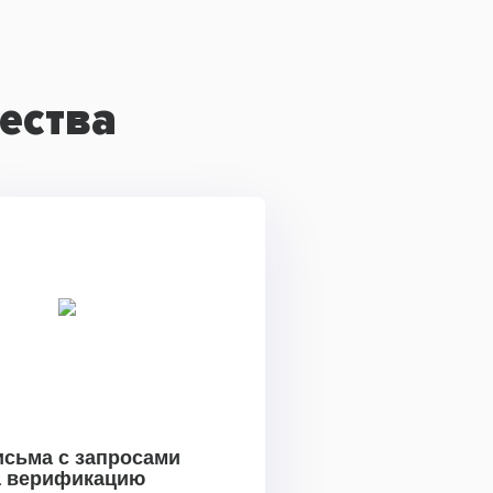
ества
исьма с запросами
а верификацию