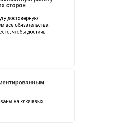
их сторон
угу достоверную
м все обязательства
сте, чтобы достичь
аментированным
ованы на ключевых