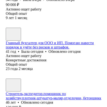
90 000
₽
Активно ищет работу
Общий опыт
9
лет
1
месяц
Главный бухгалтер для ООО и ИП. Помогаю навести
порядок в учёте без рисков и штрафов.
41
год
•
Была
сегодня
•
Обновлено
сегодня
Активно ищет работу
Конкретные достижения
Общий опыт
23
года
2
месяца
Строитель,экспедитор.помощник по
хозяйству,плотник,штукатур-маляр,отделочни, бетонщикк
46
лет
•
Обновлено
сегодня