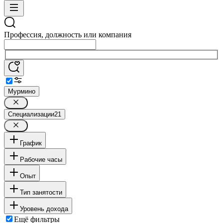
Профессия, должность или компания
Мурмино
Специализации
21
График
Рабочие часы
Опыт
Тип занятости
Уровень дохода
Ещё фильтры