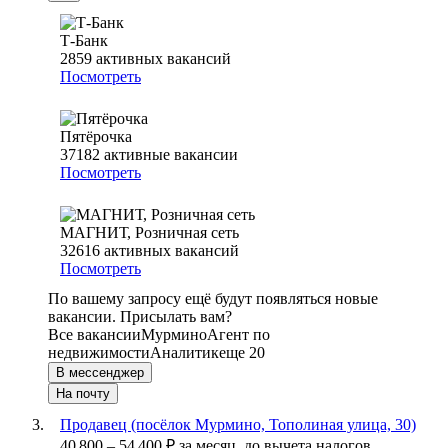
Т-Банк
2859
активных вакансий
Посмотреть
Пятёрочка
37182
активные вакансии
Посмотреть
МАГНИТ, Розничная сеть
32616
активных вакансий
Посмотреть
По вашему запросу ещё будут появляться новые
вакансии. Присылать вам?
Все вакансии
Мурмино
Агент по
недвижимости
Аналитик
еще 20
В мессенджер
На почту
Продавец (посёлок Мурмино, Тополиная улица, 30)
40 800
–
54 400
₽
за месяц,
до вычета налогов